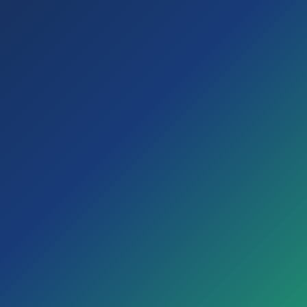
Activación directa
Comienza ahora con tu Suscripción Digital 360
activa.
Tengo cuenta en
Soy Nuevo
GDC
Ingresa tus datos para solicitar tu prueba gratuita de
SD360 por 30 días.
Soy mayor de 18