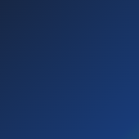
Prueba gratuita durante 30 días
Activación inmediata
Sin conocimientos técnicos
Elige cómo quieres comenzar
Prueba gratuita
Explora SD360 durante 30 días antes de activar tu
suscripción.